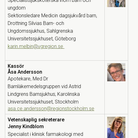
S
pecialistsjuksköterska inom barn och
ungdom
Sektionsledare
Medicin dagsjukvård barn,
Drottning Silvias Barn- och
Ungdomssjukhus, Sahlgrenska
Universitetssjukhuset, Göteborg
karin.melbin@vgregion.se
Kassör
Åsa Andersson
Apotekare, Med Dr
Barnläkemedelsgruppen vid Astrid
Lindgrens Barnsjukhus, Karolinska
Universitetssjukhuset, Stockholm
asa.ce.andersson@regionstockholm.se
Vetenskaplig sekreterare
Jenny Kindblom
Specialist i klinisk farmakologi med