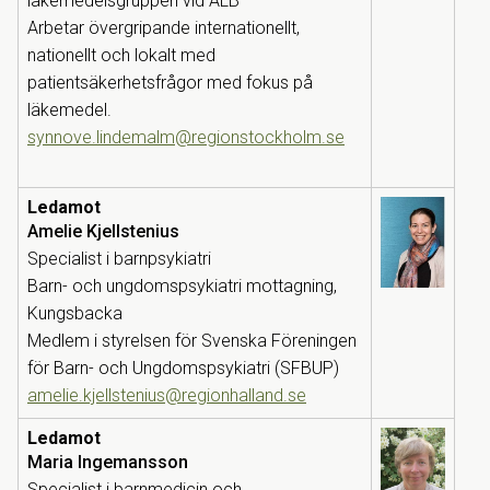
läkemedelsgruppen vid ALB
Arbetar övergripande internationellt,
nationellt och lokalt med
patientsäkerhetsfrågor med fokus på
läkemedel.
synnove.lindemalm@regionstockholm.se
Ledamot
Amelie Kjellstenius
Specialist i barnpsykiatri
Barn- och ungdomspsykiatri mottagning,
Kungsbacka
Medlem i styrelsen för Svenska Föreningen
för Barn- och Ungdomspsykiatri (SFBUP)
amelie.kjellstenius@regionhalland.se
Ledamot
Maria Ingemansson
Specialist i barnmedicin och