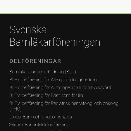
Svenska
Barnläkarföreningen
DELFÖRENINGAR
Barnläkare under utbildning (BLU)
BLF:s delförening för Allergi och lungmedicin
BLF:s delförening för Allmänpediatrik och Hälsovård
BLF:s delförening för Barn som far illa
BLF:s delförening för Pediatrisk hematologi och onkologi
(PHO)
Global Barn och ungdomshälsa
Svensk Barninfektionsförening