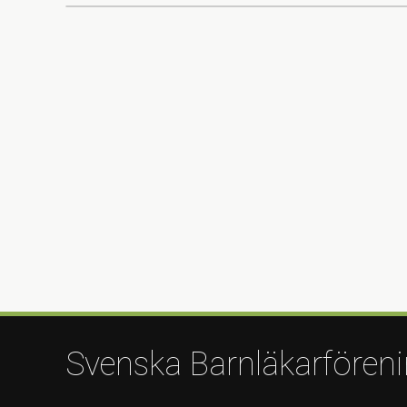
Svenska Barnläkarfören