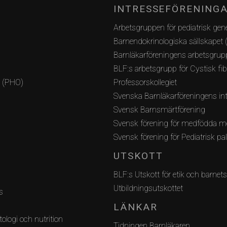
INTRESSEFÖRENING
Arbetsgruppen för pediatrisk gene
Barnendokrinologiska sällskapet 
Barnläkarföreningens arbetsgrupp
BLF:s arbetsgrupp för Cystisk fi
i (PHO)
Professorskollegiet
Svenska Barnläkarföreningens int
Svensk Barnsmärtförening
Svensk förening för medfödda m
Svensk förening för Pediatrisk pa
UTSKOTT
BLF:s Utskott för etik och barnets
Utbildningsutskottet
s
LÄNKAR
ologi och nutrition
Tidningen Barnläkaren