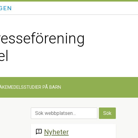
GEN
resseförening
el
ÄKEMEDELSSTUDIER PÅ BARN
Nyheter
announcement