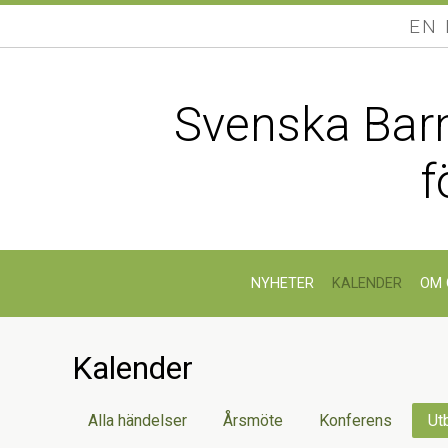
EN
Svenska Barn
f
NYHETER
KALENDER
OM 
Kalender
Alla händelser
Årsmöte
Konferens
Ut