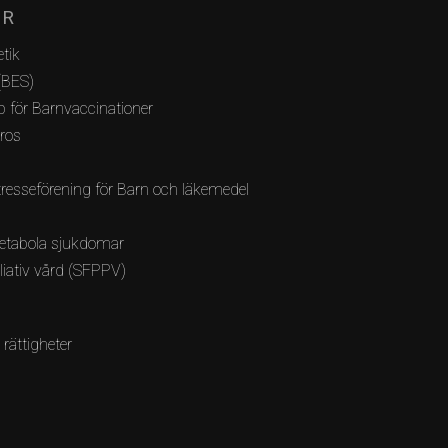
AR
tik
(BES)
 för Barnvaccinationer
bros
resseförening för Barn och läkemedel
etabola sjukdomar
lliativ vård (SFPPV)
 rättigheter