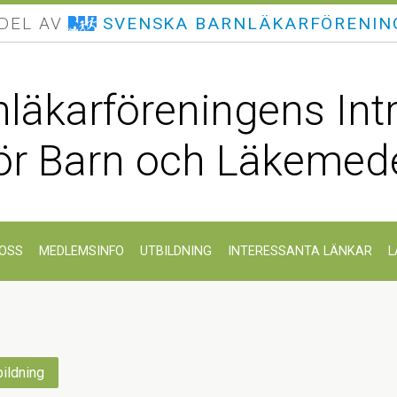
 DEL AV
SVENSKA BARNLÄKARFÖRENIN
läkarföreningens Int
ör Barn och Läkemed
OSS
MEDLEMSINFO
UTBILDNING
INTERESSANTA LÄNKAR
L
bildning